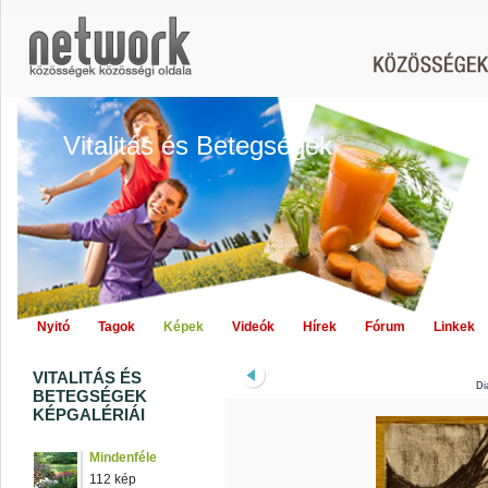
Vitalitás és Betegségek
Nyitó
Tagok
Képek
Videók
Hírek
Fórum
Linkek
VITALITÁS ÉS
Di
BETEGSÉGEK
KÉPGALÉRIÁI
Mindenféle
112 kép