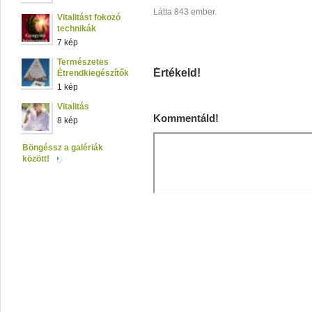
Látta 843 ember.
Vitalitást fokozó
technikák
7 kép
Természetes
Értékeld!
Étrendkiegészítők
1 kép
Vitalitás
Kommentáld!
8 kép
Böngéssz a galériák
között!