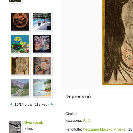
Depresszió
10/14
oldal (112 kép)
Címkék:
Kategória:
Saját
Gyerkőcök
7 kép
Feltöltötte:
Keczánné Macskó Piroska
|
18