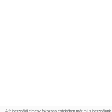
A felhasználói élmény fokozása érdekében már mi is használunk 