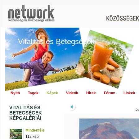
Vitalitás és Betegségek
Nyitó
Tagok
Képek
Videók
Hírek
Fórum
Linkek
VITALITÁS ÉS
Di
BETEGSÉGEK
KÉPGALÉRIÁI
Mindenféle
112 kép