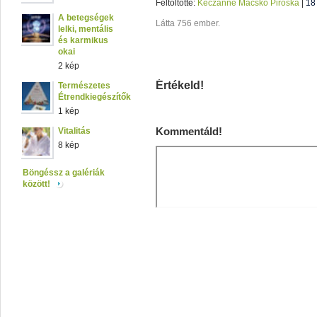
Feltöltötte:
Keczánné Macskó Piroska
|
18
A betegségek
Látta 756 ember.
lelki, mentális
és karmikus
okai
2 kép
Értékeld!
Természetes
Étrendkiegészítők
1 kép
Kommentáld!
Vitalitás
8 kép
Böngéssz a galériák
között!