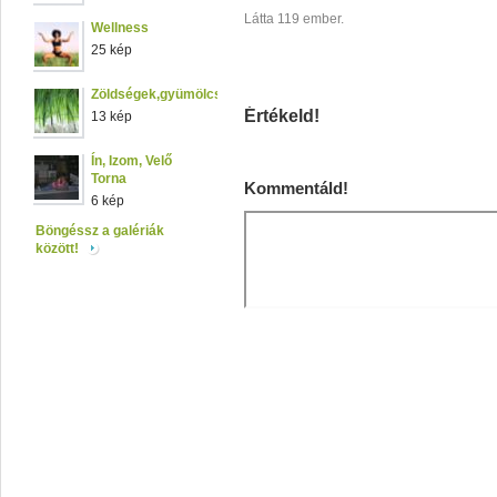
Látta 119 ember.
Wellness
25 kép
Zöldségek,gyümölcsök
Értékeld!
13 kép
Ín, Izom, Velő
Torna
Kommentáld!
6 kép
Böngéssz a galériák
között!