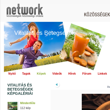
Vitalitás és Betegségek
Nyitó
Tagok
Képek
Videók
Hírek
Fórum
Linkek
VITALITÁS ÉS
Di
BETEGSÉGEK
KÉPGALÉRIÁI
Mindenféle
112 kép