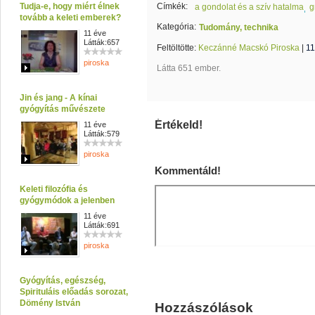
Tudja-e, hogy miért élnek
Címkék:
a gondolat és a szív hatalma
g
tovább a keleti emberek?
Kategória:
Tudomány, technika
11 éve
Látták:657
Feltöltötte:
Keczánné Macskó Piroska
|
11
piroska
Látta 651 ember.
Jin és jang - A kínai
gyógyítás művészete
Értékeld!
11 éve
Látták:579
piroska
Kommentáld!
Keleti filozófia és
gyógymódok a jelenben
11 éve
Látták:691
piroska
Gyógyítás, egészség,
Spirituláis előadás sorozat,
Dömény István
Hozzászólások