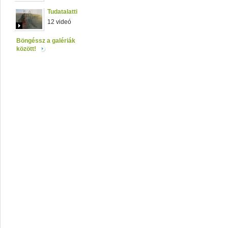
Tudatalatti
12 videó
Böngéssz a galériák
között!