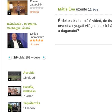
11 éve
Látták:844
Mátis Éva
üzente
11 éve
piroska
Érdekes és inspiráló videó, de ős
RáKérdés - Dr.Weixl-
orvost a nyugati világban, akik há
Várhegyi László
a daganatot?
12 éve
Látták:2022
piroska
2/9
oldal (69 videó)
Aerobic
16 videó
Fürdők,
wellness
7 videó
Táplálkozás
11 videó