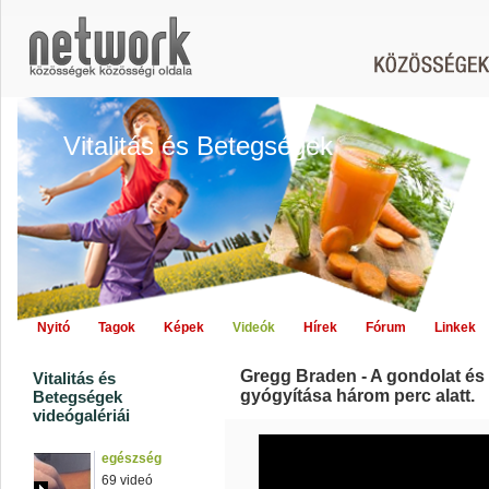
Vitalitás és Betegségek
Nyitó
Tagok
Képek
Videók
Hírek
Fórum
Linkek
Gregg Braden - A gondolat és 
Vitalitás és
gyógyítása három perc alatt.
Betegségek
videógalériái
egészség
69 videó