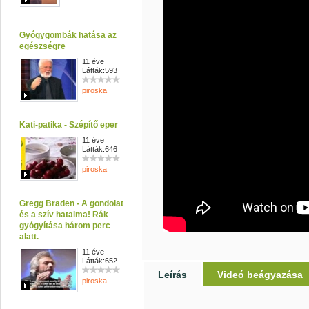
Gyógygombák hatása az
egészségre
11 éve
Látták:593
piroska
Kati-patika - Szépítő eper
11 éve
Látták:646
piroska
Gregg Braden - A gondolat
és a szív hatalma! Rák
gyógyítása három perc
alatt.
11 éve
Látták:652
Leírás
Videó beágyazása
piroska