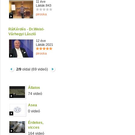
11 éve
Látták:843
piroska
RáKérdés - Dr.Weixl-
Várhegyi László
12 éve
Látták:2021
piroska
2/9
oldal (69 videó)
Állatos
74 videó
Asea
0 videó
Érdekes,
vicces
164 videó