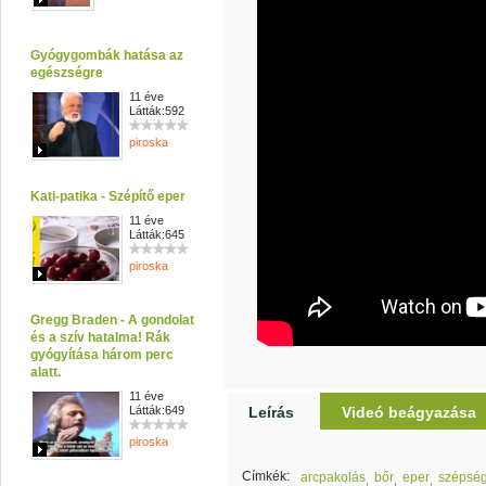
Gyógygombák hatása az
egészségre
11 éve
Látták:592
piroska
Kati-patika - Szépítő eper
11 éve
Látták:645
piroska
Gregg Braden - A gondolat
és a szív hatalma! Rák
gyógyítása három perc
alatt.
11 éve
Látták:649
Leírás
Videó beágyazása
piroska
Címkék:
arcpakolás
bőr
eper
szépsé