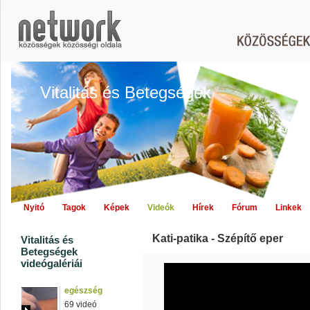
Vitalitás és Betegségek
Nyitó
Tagok
Képek
Videók
Hírek
Fórum
Linkek
Kati-patika - Szépítő eper
Vitalitás és
Betegségek
videógalériái
egészség
69 videó