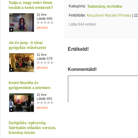
Tudja-e, hogy miért élnek
Kategória:
Tudomány, technika
tovább a keleti emberek?
11 éve
Feltöltötte:
Keczánné Macskó Piroska
|
11
Látták:656
Látta 644 ember.
piroska
Jin és jang - A kínai
gyógyítás művészete
Értékeld!
11 éve
Látták:579
piroska
Kommentáld!
Keleti filozófia és
gyógymódok a jelenben
11 éve
Látták:691
piroska
Gyógyítás, egészség,
Spirituláis előadás sorozat,
Dömény István