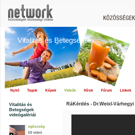
Vitalitás és Betegségek
Nyitó
Tagok
Képek
Videók
Hírek
Fórum
Linkek
RáKérdés - Dr.Weixl-Várhegyi
Vitalitás és
Betegségek
videógalériái
egészség
69 videó