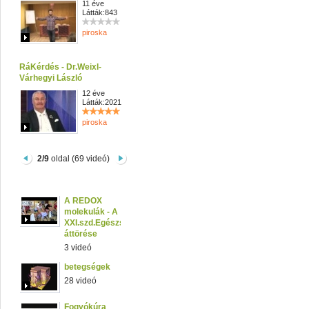
11 éve
Látták:843
piroska
RáKérdés - Dr.Weixl-
Várhegyi László
12 éve
Látták:2021
piroska
2/9
oldal (69 videó)
A REDOX
molekulák - A
XXI.szd.Egészségügyi
áttörése
3 videó
betegségek
28 videó
Fogyókúra