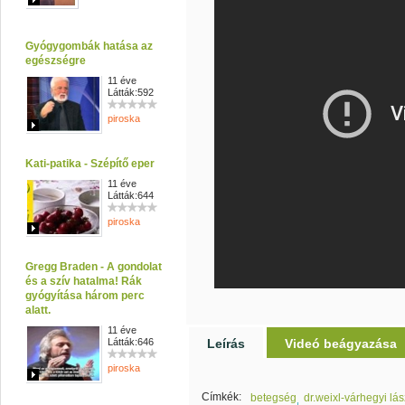
Gyógygombák hatása az
egészségre
11 éve
Látták:592
piroska
Kati-patika - Szépítő eper
11 éve
Látták:644
piroska
Gregg Braden - A gondolat
és a szív hatalma! Rák
gyógyítása három perc
alatt.
11 éve
Látták:646
Leírás
Videó beágyazása
piroska
Címkék:
betegség
dr.weixl-várhegyi lás