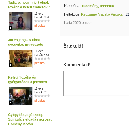
Tudja-e, hogy miért élnek
Kategória:
Tudomány, technika
tovább a keleti emberek?
11 éve
Feltöltötte:
Keczánné Macskó Piroska
|
12
Látták:656
Látta 2020 ember.
piroska
Jin és jang - A kínai
gyógyítás művészete
Értékeld!
11 éve
Látták:578
piroska
Kommentáld!
Keleti filozófia és
gyógymódok a jelenben
11 éve
Látták:691
piroska
Gyógyítás, egészség,
Spirituláis előadás sorozat,
Dömény István