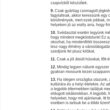
csapvízből készültek.
9.
Csak gyárilag csomagolt jégkré
fagylaltnak, akkor keressünk egy 
körülmények, mert ezek jobbak, mi
helyeken jó az esély arra, hogy fri
10.
Svédasztal esetén legyünk mért
hogy mindent megkóstolunk! Ez az
okozhat, ha mindenfélét összeesz
lesz nagy élmény a városlátogatás.
szedjünk fel plusz kilókat.
11.
Csak a jól átsült húsokat, főtt 
12.
Mindig legyen nálunk egyszer h
gyakran mossunk kezet szappann
13.
Ha idegen országba utazunk, a
kultúrára és a helyi ételekre. Az 
a legjobb éttermekben találjuk m
eldugott sikátorokban. A legjobb
helyieket, hogy mit ajánlanak. Itt
esetben is tartsuk be a többi tize