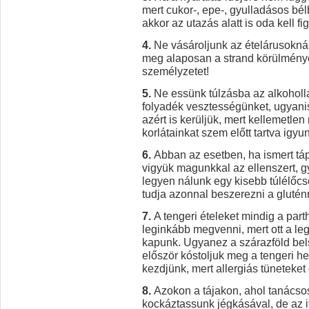
mert cukor-, epe-, gyulladásos bé
akkor az utazás alatt is oda kell f
4.
Ne vásároljunk az ételárusoknál
meg alaposan a strand körülményei
személyzetet!
5.
Ne essünk túlzásba az alkoholla
folyadék vesztességünket, ugyanis
azért is kerüljük, mert kellemetle
korlátainkat szem előtt tartva igyu
6.
Abban az esetben, ha ismert tá
vigyük magunkkal az ellenszert, g
legyen nálunk egy kisebb túlélőcs
tudja azonnal beszerezni a gluté
7.
A tengeri ételeket mindig a part
leginkább megvenni, mert ott a leg
kapunk. Ugyanez a szárazföld bel
először kóstoljuk meg a tengeri h
kezdjünk, mert allergiás tüneteket
8.
Azokon a tájakon, ahol tanácsos,
kockáztassunk jégkásával, de az i