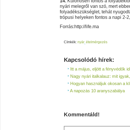
14.
Különösen fontos a folyadékfo
nyári melegről van szó, mert ebb
folyadékszükséglet, tehát nyugodt
trópusi helyeken fontos a napi 2-2,
Forrás:http://life.ma
Címkék:
nyár
ételmérgezés
Kapcsolódó hírek:
Itt a május, eljött a fényvédők id
Nagy nyári italkalauz: mit igyak,
Hogyan használjuk okosan a kl
A napozás 10 aranyszabálya
Kommentáld!