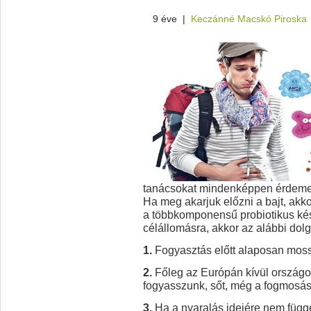
9 éve
|
Keczánné Macskó Piroska
tanácsokat mindenképpen érdeme
Ha meg akarjuk előzni a bajt, akko
a többkomponensű probiotikus ké
célállomásra, akkor az alábbi dolg
1.
Fogyasztás előtt alaposan mos
2.
Főleg az Európán kívül országok
fogyasszunk, sőt, még a fogmosásh
3.
Ha a nyaralás idejére nem függes