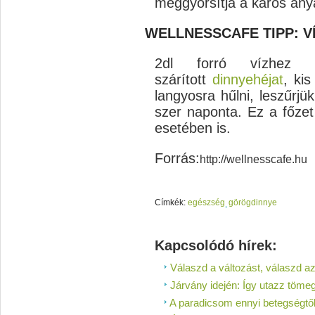
meggyorsítja a káros any
WELLNESSCAFE TIPP: V
2dl forró vízhez 
szárított
dinnyehéjat
, ki
langyosra hűlni, leszűrjü
szer naponta. Ez a főze
esetében is.
Forrás:
http://wellnesscafe.hu
Címkék:
egészség
görögdinnye
Kapcsolódó hírek:
Válaszd a változást, válaszd az
Járvány idején: Így utazz töm
A paradicsom ennyi betegségtő