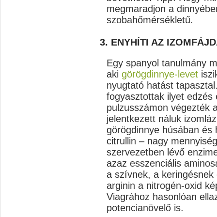
megmaradjon a dinnyében,
szobahőmérsékletű.
3. ENYHÍTI AZ IZOMFÁ
Egy spanyol tanulmány me
aki
görögdinnye-levet
iszi
nyugtató hatást tapasztal
fogyasztottak ilyet edzés
pulzusszámon végezték a
jelentkezett náluk izomlá
görögdinnye húsában és h
citrullin – nagy mennyisé
szervezetben lévő enzimek
azaz esszenciális aminosa
a szívnek, a keringésne
arginin a nitrogén-oxid ké
Viagrához hasonlóan ellaz
potencianövelő is.