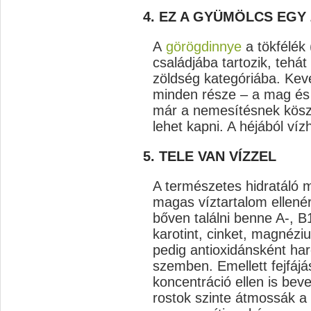
4. EZ A GYÜMÖLCS EGY
A
görögdinnye
a tökfélék 
családjába tartozik, tehát
zöldség kategóriába. Kev
minden része – a mag és 
már a nemesítésnek köszö
lehet kapni. A héjából víz
5. TELE VAN VÍZZEL
A természetes hidratáló m
magas víztartalom ellenér
bőven találni benne A-, B1
karotint, cinket, magnézi
pedig antioxidánsként har
szemben. Emellett fejfáj
koncentráció ellen is bev
rostok szinte átmossák a