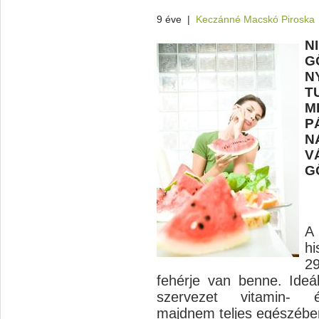
9 éve
|
Keczánné Macskó Piroska
N
G
N
T
M
P
N
V
G
A
h
2
fehérje van benne. Ideál
szervezet vitamin- é
majdnem teljes egészében 