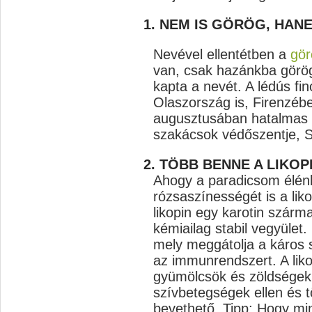
1. NEM IS GÖRÖG, HANE
Nevével ellentétben a
gör
van, csak hazánkba görög
kapta a nevét. A lédús fi
Olaszország is, Firenzéb
augusztusában hatalmas d
szakácsok védőszentje, S
2. TÖBB BENNE A LIKOP
Ahogy a paradicsom élénk
rózsaszínességét is a lik
likopin egy karotin szárm
kémiailag stabil vegyület.
mely meggátolja a káros s
az immunrendszert. A liko
gyümölcsök és zöldségek 
szívbetegségek ellen és t
bevethető. Tipp: Hogy min