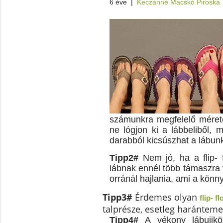
6 éve
|
Keczánné Macskó Piroska
számunkra megfelelő méretet
ne lógjon ki a lábbeliből, 
darabból kicsúszhat a lábun
Tipp2#
Nem jó, ha a flip- f
lábnak ennél több támaszra
orránál hajlania, ami a kön
Tipp3#
Érdemes olyan
flip- fl
talprésze, esetleg harántemel
Tipp4#
A vékony lábujjköz