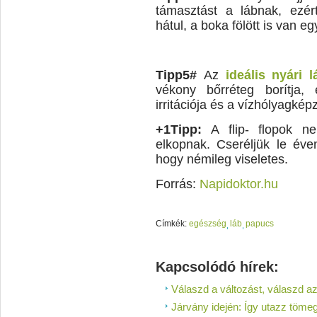
támasztást a lábnak, ezér
hátul, a boka fölött is van eg
Tipp5#
Az
ideális nyári l
vékony bőrréteg borítja,
irritációja és a vízhólyagkép
+1Tipp:
A flip- flopok ne
elkopnak. Cseréljük le éven
hogy némileg viseletes.
Forrás:
Napidoktor.hu
Címkék:
egészség
láb
papucs
Kapcsolódó hírek:
Válaszd a változást, válaszd az
Járvány idején: Így utazz töm