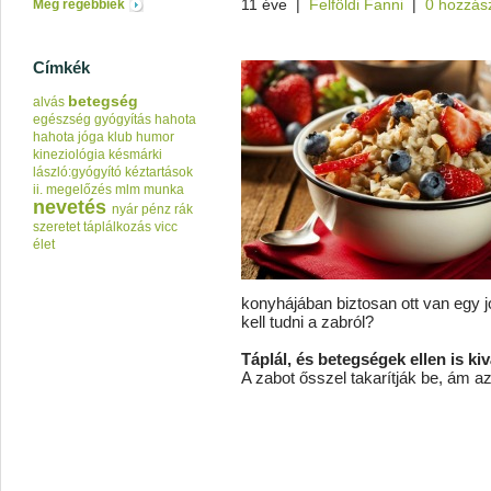
11 éve
|
Felföldi Fanni
|
0 hozzás
Még régebbiek
Címkék
betegség
alvás
egészség
gyógyítás
hahota
hahota jóga klub
humor
kineziológia
késmárki
lászló:gyógyító kéztartások
ii.
megelőzés
mlm
munka
nevetés
nyár
pénz
rák
szeretet
táplálkozás
vicc
élet
konyhájában biztosan ott van egy j
kell tudni a zabról?
Táplál, és betegségek ellen is kiv
A zabot ősszel takarítják be, ám az